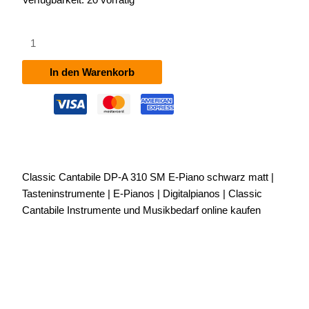
Classic
Cantabile
DP-
In den Warenkorb
A
310
SM
E-
Piano
schwarz
Classic Cantabile DP-A 310 SM E-Piano schwarz matt |
matt
Tasteninstrumente | E-Pianos | Digitalpianos | Classic
Menge
Cantabile Instrumente und Musikbedarf online kaufen