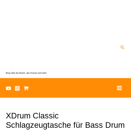
Zum
Inhalt
springen
Suc
Blog Über die Musik, das Klavier und mehr
XDrum Classic
Schlagzeugtasche für Bass Drum