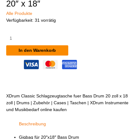
20″ x 18″
Alle Produkte
Verfügbarkeit:
31 vorrätig
XDrum
Classic
Schlagzeugtasche
In den Warenkorb
für
Bass
Drum
20"
x
18"
Menge
XDrum Classic Schlagzeugtasche fuer Bass Drum 20 zoll x 18
zoll | Drums | Zubehör | Cases | Taschen | XDrum Instrumente
und Musikbedarf online kaufen
Beschreibung
Gigbag für 20″x18″ Bass Drum