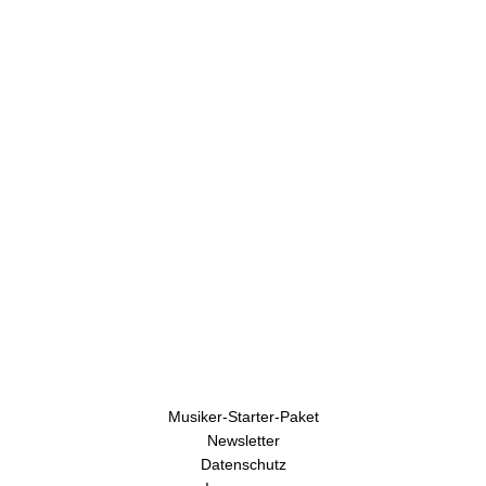
U
h
r
e
n
Musiker-Starter-Paket
Newsletter
Datenschutz