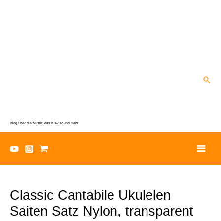
Zum
Inhalt
springen
Suc
Blog Über die Musik, das Klavier und mehr
Classic Cantabile Ukulelen
Saiten Satz Nylon, transparent