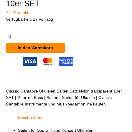
10er SET
Alle Produkte
Verfügbarkeit:
27 vorrätig
Classic
Cantabile
Ukulelen
In den Warenkorb
Saiten
Satz
Nylon,
transparent
10er
SET
Menge
Classic Cantabile Ukulelen Saiten Satz Nylon transparent 10er
SET | Gitarre | Bass | Saiten | Saiten für Ukulele | Classic
Cantabile Instrumente und Musikbedarf online kaufen
Beschreibung
Saiten für Sopran- und Konzert Ukulelen