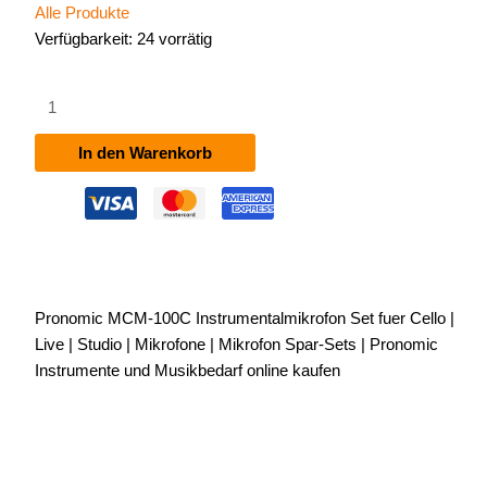
Alle Produkte
Verfügbarkeit:
24 vorrätig
Pronomic
MCM-
100C
In den Warenkorb
Instrumentalmikrofon
Set
für
Cello
Menge
Pronomic MCM-100C Instrumentalmikrofon Set fuer Cello |
Live | Studio | Mikrofone | Mikrofon Spar-Sets | Pronomic
Instrumente und Musikbedarf online kaufen