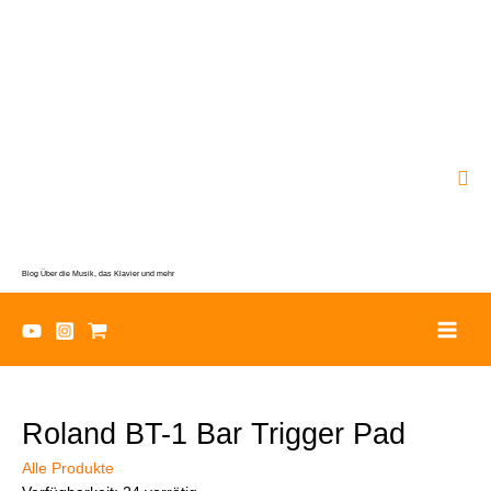
Zum
Inhalt
springen
Suc
Blog Über die Musik, das Klavier und mehr
Roland BT-1 Bar Trigger Pad
Alle Produkte