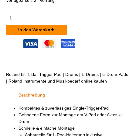
Verfügbarkeit:
24 vorrätig
Roland
BT-
1
In den Warenkorb
Bar
Trigger
Pad
Menge
Roland BT-1 Bar Trigger Pad | Drums | E-Drums | E-Drum Pads
| Roland Instrumente und Musikbedarf online kaufen
Beschreibung
Kompaktes & zuverlässiges Single-Trigger-Pad
Gebogene Form zur Montage am V-Pad oder Akustik-
Drum
Schnelle & einfache Montage
Anbauteile für L-Rod-Halterung inklusive