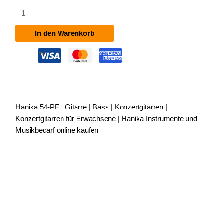
Hanika
54-
PF
In den Warenkorb
Menge
Hanika 54-PF | Gitarre | Bass | Konzertgitarren |
Konzertgitarren für Erwachsene | Hanika Instrumente und
Musikbedarf online kaufen