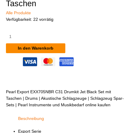
Taschen
Alle Produkte
Verfügbarkeit:
22 vorrätig
Pearl
Export
EXX705NBR/C31
In den Warenkorb
Drumkit
Jet
Black
Set
mit
Taschen
Menge
Pearl Export EXX705NBR C31 Drumkit Jet Black Set mit
Taschen | Drums | Akustische Schlagzeuge | Schlagzeug Spar-
Sets | Pearl Instrumente und Musikbedarf online kaufen
Beschreibung
Export Serie